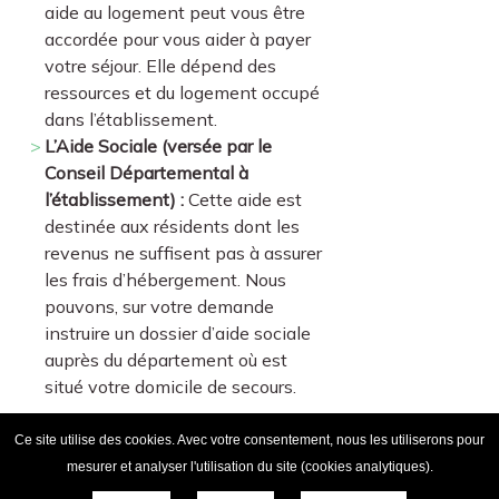
aide au logement peut vous être
accordée pour vous aider à payer
votre séjour. Elle dépend des
ressources et du logement occupé
dans l’établissement.
L’Aide Sociale (versée par le
Conseil Départemental à
l’établissement) :
Cette aide est
destinée aux résidents dont les
revenus ne suffisent pas à assurer
les frais d’hébergement. Nous
pouvons, sur votre demande
instruire un dossier d’aide sociale
auprès du département où est
situé votre domicile de secours.
Ce site utilise des cookies. Avec votre consentement, nous les utiliserons pour
© COPYRIGHT
2019 MAISON DE RETRAITE ROGER BESSON
mesurer et analyser l'utilisation du site (cookies analytiques).
SITE RÉALISÉ PAR L'ONPC
ANNUAIRE DU SANITAIRE ET DU SOCIAL